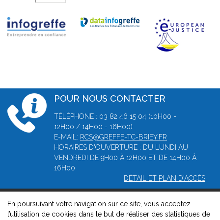
POUR NOUS CONTACTER
TÉLÉPHONE : 03 82 46 15 04 (10H00 -
12H00 / 14H00 - 16H00)
E-MAIL:
RCS@GREFFE-TC-BRIEY.FR
HORAIRES D'OUVERTURE : DU LUNDI AU
VENDREDI DE 9H00 À 12H00 ET DE 14H00 À
16H00
DÉTAIL ET PLAN D'ACCÈS
En poursuivant votre navigation sur ce site, vous acceptez
© 2026, Greffe du tribunal de Commerce de Briey -
Mentions
l’utilisation de cookies dans le but de réaliser des statistiques de
légales
-
Contact
-
Gestion des cookies
-
Politique de