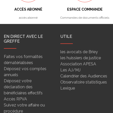
ACCÈS ABONNÉ
ESPACE COMMANDE
accès abonné
Commandes de documents officiels
EN DIRECT AVEC LE
UTILE
GREFFE
les avocats de Briey
Faites vos formalités
les huissiers de justice
dématérialisées
Association APESA
Déposez vos comptes
Les AJ/MJ
annuels
Calendrier des Audiences
Déposez votre
Observatoire statistiques
déclaration des
Lexique
bénéficiaires effectifs
Accès RPVA
Suivez votre affaire ou
procédure