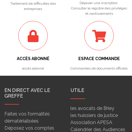
Déposer une inscription.
Traitement de difficultés des
Consulter le registre des privilèges
entreprises
et nantissements
ACCÈS ABONNÉ
ESPACE COMMANDE
accès abonné
Commandes de documents officiels
EN DIRECT AVEC LE
UTILE
GREFFE
les avocats de Briey
Faites vos formalités
les huissiers de justice
dématérialisées
Association APESA
Déposez vos comptes
Calendrier des Audiences