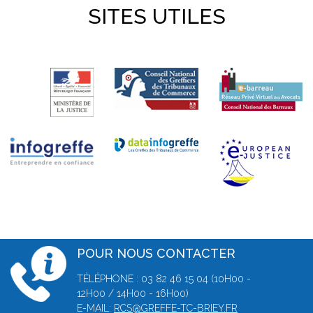
SITES UTILES
POUR NOUS CONTACTER
TÉLÉPHONE : 03 82 46 15 04 (10H00 -
12H00 / 14H00 - 16H00)
E-MAIL:
RCS@GREFFE-TC-BRIEY.FR