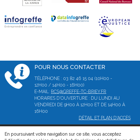
POUR NOUS CONTACTER
TÉLÉPHONE : 03 82 46 15 04 (10H00 -
12H00 / 14H00 - 16H00)
E-MAIL:
RCS@GREFFE-TC-BRIEY.FR
HORAIRES D'OUVERTURE : DU LUNDI AU
VENDREDI DE 9H00 À 12H00 ET DE 14H00 À
16H00
DÉTAIL ET PLAN D'ACCÈS
En poursuivant votre navigation sur ce site, vous acceptez
© 2026, Greffe du tribunal de Commerce de Briey -
Mentions