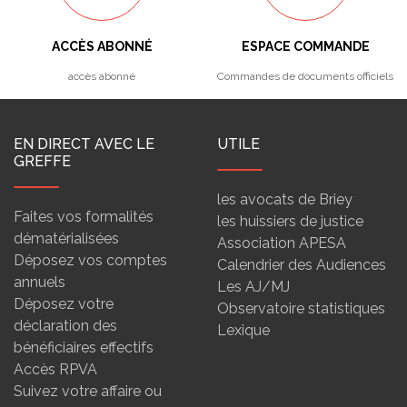
ACCÈS ABONNÉ
ESPACE COMMANDE
accès abonné
Commandes de documents officiels
EN DIRECT AVEC LE
UTILE
GREFFE
les avocats de Briey
Faites vos formalités
les huissiers de justice
dématérialisées
Association APESA
Déposez vos comptes
Calendrier des Audiences
annuels
Les AJ/MJ
Déposez votre
Observatoire statistiques
déclaration des
Lexique
bénéficiaires effectifs
Accès RPVA
Suivez votre affaire ou