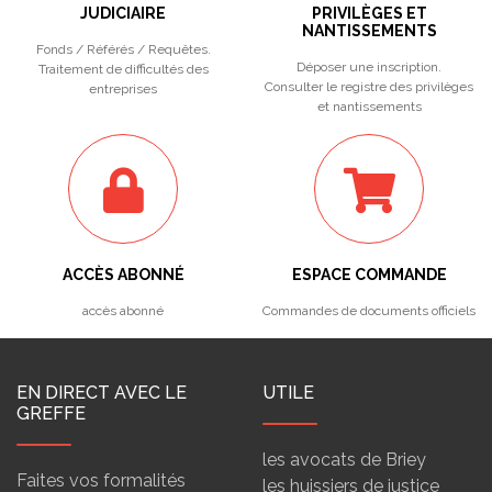
JUDICIAIRE
PRIVILÈGES ET
NANTISSEMENTS
Fonds / Référés / Requêtes.
Déposer une inscription.
Traitement de difficultés des
Consulter le registre des privilèges
entreprises
et nantissements
ACCÈS ABONNÉ
ESPACE COMMANDE
accès abonné
Commandes de documents officiels
EN DIRECT AVEC LE
UTILE
GREFFE
les avocats de Briey
Faites vos formalités
les huissiers de justice