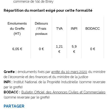
commerce de Val de Briey
Répartition du montant exigé pour cette formalité
Emoluments
Débours
du Greffe
/ Frais
TVA
INPI
BODACC
(HT)
postaux
1,21
5,9
6,05 €
0 €
0 €
€
€
Greffe :
émoluments fixés par
arrêté du 10 mars 2020
du ministre
de l'économie et des finances et du ministre de la justice
INPI :
Institut National de la Propriété Industrielle (somme reversée
par le greffe)
BODACC :
Bulletin Officiel des Annonces Civiles et Commerciales
(somme reversée par le greffe)
PARTAGER