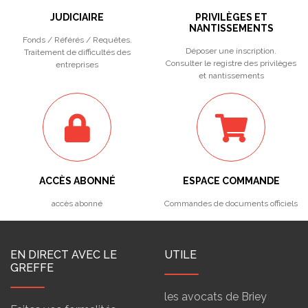
JUDICIAIRE
PRIVILÈGES ET
NANTISSEMENTS
Fonds / Référés / Requêtes.
Déposer une inscription.
Traitement de difficultés des
Consulter le registre des privilèges
entreprises
et nantissements
ACCÈS ABONNÉ
ESPACE COMMANDE
accès abonné
Commandes de documents officiels
EN DIRECT AVEC LE
UTILE
GREFFE
les avocats de Briey