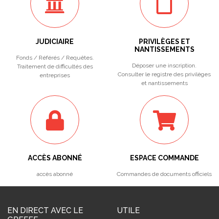
JUDICIAIRE
PRIVILÈGES ET
NANTISSEMENTS
Fonds / Référés / Requêtes.
Déposer une inscription.
Traitement de difficultés des
Consulter le registre des privilèges
entreprises
et nantissements
ACCÈS ABONNÉ
ESPACE COMMANDE
accès abonné
Commandes de documents officiels
EN DIRECT AVEC LE
UTILE