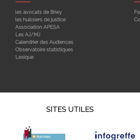
les avocats de Briey
Fo
les huissiers de justice
Co
Association APESA
Les AJ/MJ
Calendrier des Audiences
Observatoire statistiques
Lexique
SITES UTILES