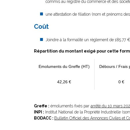
commis au registre du commerce et des sociétés
une attestation de filiation (nom et prénoms des
Coût
Joindre à la formalité un règlement de
185.77 €
Répartition du montant exigé pour cette form
Emoluments du Greffe (HT)
Débours / Frais 
42,26 €
0 €
Greffe :
émoluments fixés par
arrêté du 10 mars 20
INPI :
Institut National de la Propriété Industrielle (s
BODACC :
Bulletin Officiel des Annonces Civiles et