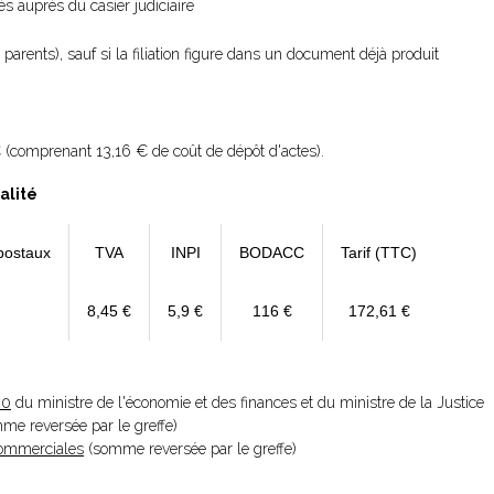
 auprès du casier judiciaire
 parents), sauf si la filiation figure dans un document déjà produit
 (comprenant 13,16 € de coût de dépôt d'actes).
alité
postaux
TVA
INPI
BODACC
Tarif (TTC)
8,45 €
5,9 €
116 €
172,61 €
20
du ministre de l'économie et des finances et du ministre de la Justice
omme reversée par le greffe)
 Commerciales
(somme reversée par le greffe)