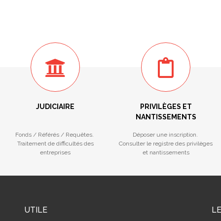
JUDICIAIRE
PRIVILÈGES ET
NANTISSEMENTS
Fonds / Référés / Requêtes.
Déposer une inscription.
Traitement de difficultés des
Consulter le registre des privilèges
entreprises
et nantissements
UTILE
L