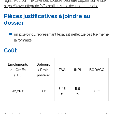
registre du commerce et des sociétés peut être déposé sur le site
https://www.infogreffe.fr/formalites/modifier-une-entreprise
Pièces justificatives à joindre au
dossier
un pouvoir
du représentant légal s’il n’effectue pas lui-même
la formalité
Coût
Emoluments
Débours
du Greffe
/ Frais
TVA
INPI
BODACC
(HT)
postaux
8,45
5,9
42,26 €
0 €
0 €
€
€