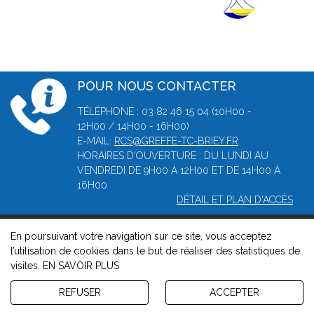
POUR NOUS CONTACTER
TÉLÉPHONE : 03 82 46 15 04 (10H00 -
12H00 / 14H00 - 16H00)
E-MAIL:
RCS@GREFFE-TC-BRIEY.FR
HORAIRES D'OUVERTURE : DU LUNDI AU
VENDREDI DE 9H00 À 12H00 ET DE 14H00 À
16H00
DÉTAIL ET PLAN D'ACCÈS
En poursuivant votre navigation sur ce site, vous acceptez
© 2026, Greffe du tribunal de Commerce de Briey -
Mentions
l’utilisation de cookies dans le but de réaliser des statistiques de
légales
-
Contact
-
Gestion des cookies
-
Politique de
visites.
EN SAVOIR PLUS
confidentialité et de cookies
Version : 1.8.1
REFUSER
ACCEPTER