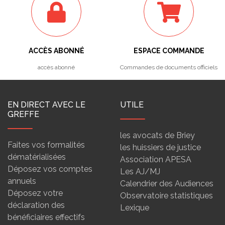
ACCÈS ABONNÉ
ESPACE COMMANDE
accès abonné
Commandes de documents officiels
EN DIRECT AVEC LE
UTILE
GREFFE
les avocats de Briey
Faites vos formalités
les huissiers de justice
dématérialisées
Association APESA
Déposez vos comptes
Les AJ/MJ
annuels
Calendrier des Audiences
Déposez votre
Observatoire statistiques
déclaration des
Lexique
bénéficiaires effectifs