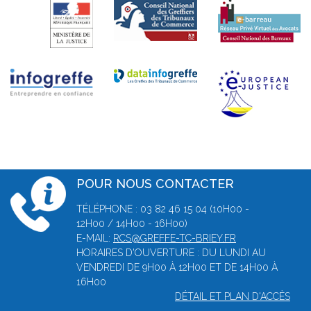
POUR NOUS CONTACTER
TÉLÉPHONE : 03 82 46 15 04 (10H00 -
12H00 / 14H00 - 16H00)
E-MAIL:
RCS@GREFFE-TC-BRIEY.FR
HORAIRES D'OUVERTURE : DU LUNDI AU
VENDREDI DE 9H00 À 12H00 ET DE 14H00 À
16H00
DÉTAIL ET PLAN D'ACCÈS