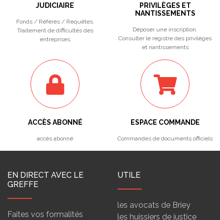
JUDICIAIRE
PRIVILÈGES ET
NANTISSEMENTS
Fonds / Référés / Requêtes.
Déposer une inscription.
Traitement de difficultés des
Consulter le registre des privilèges
entreprises
et nantissements
ACCÈS ABONNÉ
ESPACE COMMANDE
accès abonné
Commandes de documents officiels
EN DIRECT AVEC LE
UTILE
GREFFE
les avocats de Briey
Faites vos formalités
les huissiers de justice