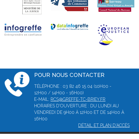
POUR NOUS CONTACTER
TÉLÉPHONE : 03 82 46 15 04 (10H00 -
12H00 / 14H00 - 16H00)
E-MAIL:
RCS@GREFFE-TC-BRIEY.FR
HORAIRES D'OUVERTURE : DU LUNDI AU
VENDREDI DE 9H00 À 12H00 ET DE 14H00 À
16H00
DÉTAIL ET PLAN D'ACCÈS