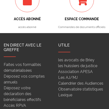
ACCÈS ABONNÉ
ESPACE COMMANDE
accès abonné
Commandes de documents officiels
EN DIRECT AVEC LE
UTILE
GREFFE
les avocats de Briey
Faites vos formalités
les huissiers de justice
dématérialisées
Association APESA
Déposez vos comptes
Les AJ/MJ
annuels
Calendrier des Audiences
Déposez votre
Observatoire statistiques
déclaration des
Lexique
bénéficiaires effectifs
Accès RPVA