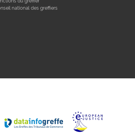
nctions du greffier
nseil national des greffiers