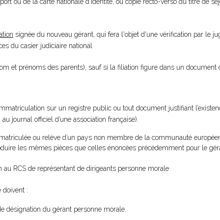
port ou de la carte nationale d'identité, ou copie recto-verso du titre de s
ation
signée du nouveau gérant, qui fera l'objet d'une vérification par le 
s du casier judiciaire national
nom et prénoms des parents), sauf si la filiation figure dans un document 
’immatriculation sur un registre public ou tout document justifiant l’existen
u journal officiel d’une association française).
 immatriculée ou relève d’un pays non membre de la communauté européen
 produire les mêmes pièces que celles énoncées précédemment pour le gé
ion au RCS de représentant de dirigeants personne morale
 doivent :
e désignation du gérant personne morale.