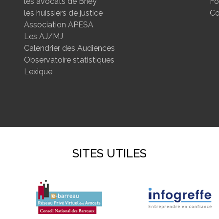
les avocats de Briey
Fo
les huissiers de justice
Co
Association APESA
Les AJ/MJ
Calendrier des Audiences
Observatoire statistiques
Lexique
SITES UTILES