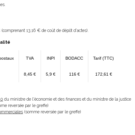
les.
 (comprenant 13,16 € de coût de dépôt d'actes).
alité
postaux
TVA
INPI
BODACC
Tarif (TTC)
8,45 €
5,9 €
116 €
172,61 €
20
du ministre de l'économie et des finances et du ministre de la justice
omme reversée par le greffe)
 Commerciales
(somme reversée par le greffe)