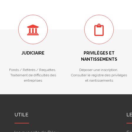
JUDICIAIRE
PRIVILÈGES ET
NANTISSEMENTS
Fonds / Référés / Requêtes.
Déposer une inscription.
Traitement de difficultés des
Consulter le registre des privilèges
entreprises
et nantissements
UTILE
L