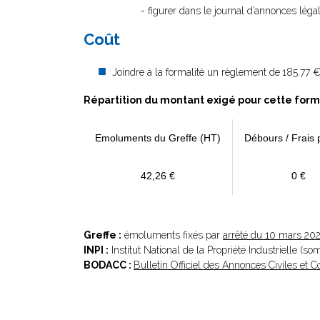
- figurer dans le journal d’annonces léga
Coût
Joindre à la formalité un règlement de
185.77 €
Répartition du montant exigé pour cette form
Emoluments du Greffe (HT)
Débours / Frais 
42,26 €
0 €
Greffe :
émoluments fixés par
arrêté du 10 mars 20
INPI :
Institut National de la Propriété Industrielle (s
BODACC :
Bulletin Officiel des Annonces Civiles et