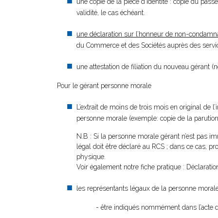
une copie de la pièce d'identité : copie du passe
validité, le cas échéant.
une déclaration sur l’honneur de non-condamn
du Commerce et des Sociétés auprès des service
une attestation de filiation du nouveau gérant (
Pour le gérant personne morale
L’extrait de moins de trois mois en original de l
personne morale (exemple: copie de la parution a
N.B : Si la personne morale gérant n’est pas
légal doit être déclaré au RCS ; dans ce cas,
physique.
Voir également notre fiche pratique : Déclarat
les représentants légaux de la personne morale
- être indiqués nommément dans l’acte d