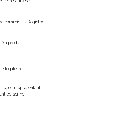
éjour en cours de
juge commis au Registre
déjà produit
ce légale de la
ne, son représentant
rant personne