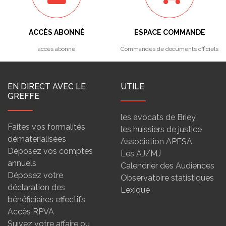
ACCÈS ABONNÉ
ESPACE COMMANDE
accès abonné
Commandes de documents officiels
EN DIRECT AVEC LE
UTILE
GREFFE
les avocats de Briey
Faites vos formalités
les huissiers de justice
dématérialisées
Association APESA
Déposez vos comptes
Les AJ/MJ
annuels
Calendrier des Audiences
Déposez votre
Observatoire statistiques
déclaration des
Lexique
bénéficiaires effectifs
Accès RPVA
Suivez votre affaire ou