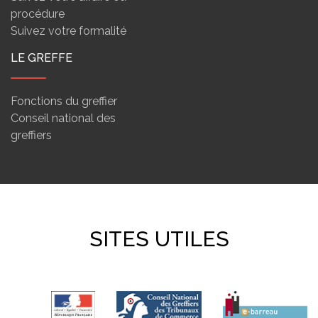
procédure
Suivez votre formalité
LE GREFFE
Fonctions du greffier
Conseil national des
greffiers
SITES UTILES