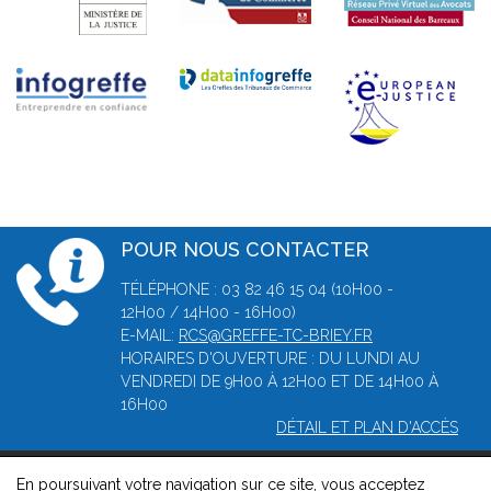
POUR NOUS CONTACTER
TÉLÉPHONE : 03 82 46 15 04 (10H00 -
12H00 / 14H00 - 16H00)
E-MAIL:
RCS@GREFFE-TC-BRIEY.FR
HORAIRES D'OUVERTURE : DU LUNDI AU
VENDREDI DE 9H00 À 12H00 ET DE 14H00 À
16H00
DÉTAIL ET PLAN D'ACCÈS
En poursuivant votre navigation sur ce site, vous acceptez