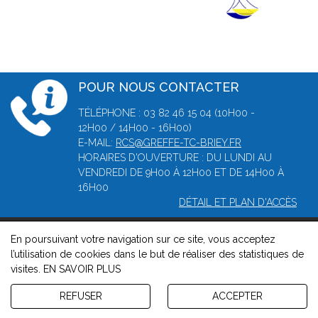
POUR NOUS CONTACTER
TÉLÉPHONE : 03 82 46 15 04 (10H00 -
12H00 / 14H00 - 16H00)
E-MAIL:
RCS@GREFFE-TC-BRIEY.FR
HORAIRES D'OUVERTURE : DU LUNDI AU
VENDREDI DE 9H00 À 12H00 ET DE 14H00 À
16H00
DÉTAIL ET PLAN D'ACCÈS
En poursuivant votre navigation sur ce site, vous acceptez
© 2026, Greffe du tribunal de Commerce de Briey -
Mentions
l’utilisation de cookies dans le but de réaliser des statistiques de
légales
-
Contact
-
Gestion des cookies
-
Politique de
visites.
EN SAVOIR PLUS
confidentialité et de cookies
Version : 1.8.1
REFUSER
ACCEPTER