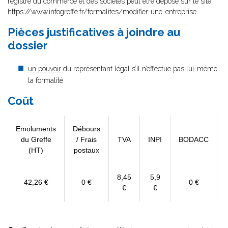
registre du commerce et des sociétés peut être déposé sur le site
https://www.infogreffe.fr/formalites/modifier-une-entreprise
Pièces justificatives à joindre au
dossier
un pouvoir
du représentant légal s’il n’effectue pas lui-même
la formalité
Coût
Emoluments
Débours
du Greffe
/ Frais
TVA
INPI
BODACC
(HT)
postaux
8,45
5,9
42,26 €
0 €
0 €
€
€