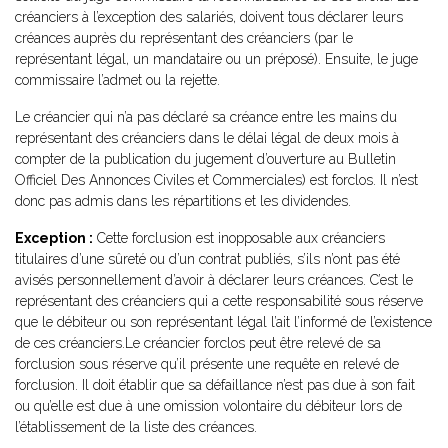
créanciers à l’exception des salariés, doivent tous déclarer leurs
créances auprès du représentant des créanciers (par le
représentant légal, un mandataire ou un préposé). Ensuite, le juge
commissaire l’admet ou la rejette.
Le créancier qui n’a pas déclaré sa créance entre les mains du
représentant des créanciers dans le délai légal de deux mois à
compter de la publication du jugement d’ouverture au Bulletin
Officiel Des Annonces Civiles et Commerciales) est forclos. Il n’est
donc pas admis dans les répartitions et les dividendes.
Exception :
Cette forclusion est inopposable aux créanciers
titulaires d’une sûreté ou d’un contrat publiés, s’ils n’ont pas été
avisés personnellement d’avoir à déclarer leurs créances. C’est le
représentant des créanciers qui a cette responsabilité sous réserve
que le débiteur ou son représentant légal l’ait l’informé de l’existence
de ces créanciers.Le créancier forclos peut être relevé de sa
forclusion sous réserve qu’il présente une requête en relevé de
forclusion. Il doit établir que sa défaillance n’est pas due à son fait
ou qu’elle est due à une omission volontaire du débiteur lors de
l’établissement de la liste des créances.