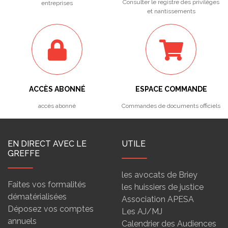
Consulter le registre des privilèges
entreprises
et nantissements
ACCÈS ABONNÉ
ESPACE COMMANDE
accès abonné
Commandes de documents officiels
EN DIRECT AVEC LE
UTILE
GREFFE
les avocats de Briey
Faites vos formalités
les huissiers de justice
dématérialisées
Association APESA
Déposez vos comptes
Les AJ/MJ
annuels
Calendrier des Audiences