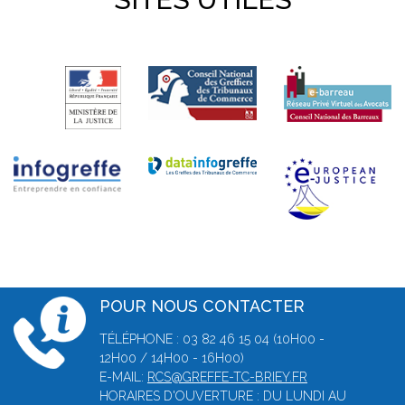
POUR NOUS CONTACTER
TÉLÉPHONE : 03 82 46 15 04 (10H00 -
12H00 / 14H00 - 16H00)
E-MAIL:
RCS@GREFFE-TC-BRIEY.FR
HORAIRES D'OUVERTURE : DU LUNDI AU