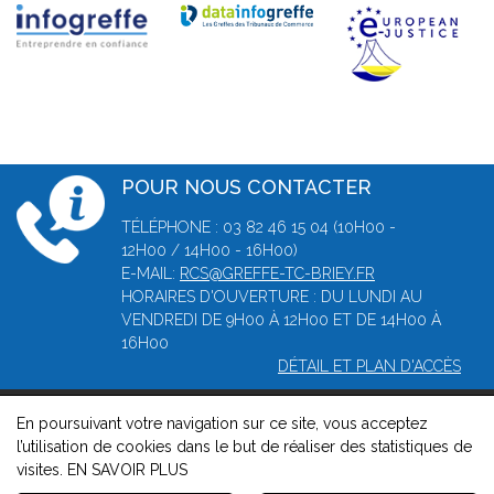
POUR NOUS CONTACTER
TÉLÉPHONE : 03 82 46 15 04 (10H00 -
12H00 / 14H00 - 16H00)
E-MAIL:
RCS@GREFFE-TC-BRIEY.FR
HORAIRES D'OUVERTURE : DU LUNDI AU
VENDREDI DE 9H00 À 12H00 ET DE 14H00 À
16H00
DÉTAIL ET PLAN D'ACCÈS
En poursuivant votre navigation sur ce site, vous acceptez
© 2026, Greffe du tribunal de Commerce de Briey -
Mentions
l’utilisation de cookies dans le but de réaliser des statistiques de
légales
-
Contact
-
Gestion des cookies
-
Politique de
visites.
EN SAVOIR PLUS
confidentialité et de cookies