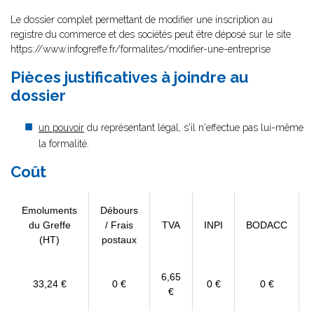
Le dossier complet permettant de modifier une inscription au
registre du commerce et des sociétés peut être déposé sur le site
https://www.infogreffe.fr/formalites/modifier-une-entreprise
Pièces justificatives à joindre au
dossier
un pouvoir
du représentant légal, s'il n'effectue pas lui-même
la formalité.
Coût
Emoluments
Débours
du Greffe
/ Frais
TVA
INPI
BODACC
(HT)
postaux
6,65
33,24 €
0 €
0 €
0 €
€