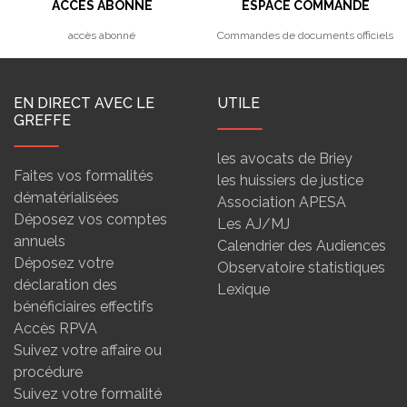
ACCÈS ABONNÉ
ESPACE COMMANDE
accès abonné
Commandes de documents officiels
EN DIRECT AVEC LE
UTILE
GREFFE
les avocats de Briey
Faites vos formalités
les huissiers de justice
dématérialisées
Association APESA
Déposez vos comptes
Les AJ/MJ
annuels
Calendrier des Audiences
Déposez votre
Observatoire statistiques
déclaration des
Lexique
bénéficiaires effectifs
Accès RPVA
Suivez votre affaire ou
procédure
Suivez votre formalité