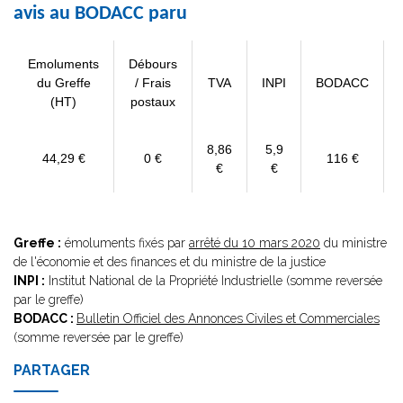
avis au BODACC paru
Emoluments
Débours
du Greffe
/ Frais
TVA
INPI
BODACC
(HT)
postaux
8,86
5,9
44,29 €
0 €
116 €
€
€
Greffe :
émoluments fixés par
arrêté du 10 mars 2020
du ministre
de l'économie et des finances et du ministre de la justice
INPI :
Institut National de la Propriété Industrielle (somme reversée
par le greffe)
BODACC :
Bulletin Officiel des Annonces Civiles et Commerciales
(somme reversée par le greffe)
PARTAGER