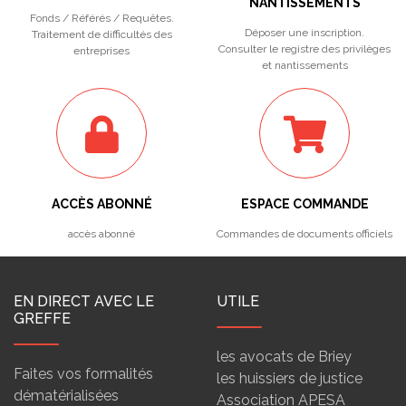
NANTISSEMENTS
Fonds / Référés / Requêtes.
Déposer une inscription.
Traitement de difficultés des
Consulter le registre des privilèges
entreprises
et nantissements
ACCÈS ABONNÉ
ESPACE COMMANDE
accès abonné
Commandes de documents officiels
EN DIRECT AVEC LE
UTILE
GREFFE
les avocats de Briey
Faites vos formalités
les huissiers de justice
dématérialisées
Association APESA