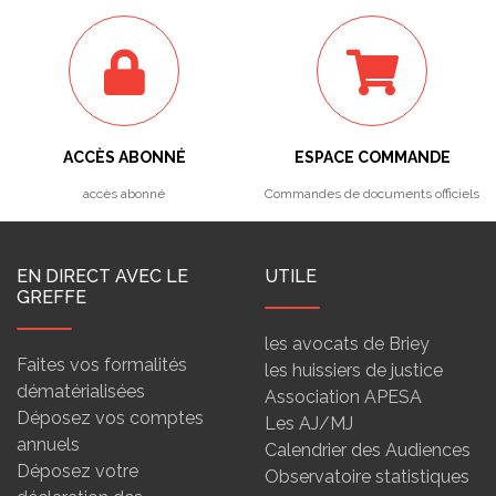
ACCÈS ABONNÉ
ESPACE COMMANDE
accès abonné
Commandes de documents officiels
EN DIRECT AVEC LE
UTILE
GREFFE
les avocats de Briey
Faites vos formalités
les huissiers de justice
dématérialisées
Association APESA
Déposez vos comptes
Les AJ/MJ
annuels
Calendrier des Audiences
Déposez votre
Observatoire statistiques