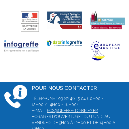
POUR NOUS CONTACTER
TÉLÉPHONE : 03 82 46 15 04 (10H00 -
12H00 / 14H00 - 16H00)
E-MAIL:
RCS@GREFFE-TC-BRIEY.FR
HORAIRES D'OUVERTURE : DU LUNDI AU
VENDREDI DE 9H00 À 12H00 ET DE 14H00 À
16H00