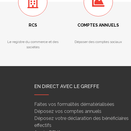
RCS
COMPTES ANNUELS
Le registre du commerce et des
Déposer des comptes sociaux
sociétés
EN DIRECT AVEC LE GREFFE
Faites vos formalités dématérialisées
Déposez vos comptes annuels
Déposez votre déclaration des bénéficiaires
effectifs