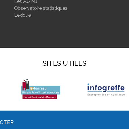
Les AJ/MJ
Observatoire statistiques
Lexique
SITES UTILES
ACTER