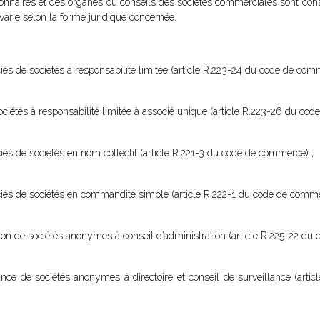
ionnaires et des organes ou conseils des sociétés commerciales sont con
 varie selon la forme juridique concernée.
iés de sociétés à responsabilité limitée (article R.223-24 du code de com
 sociétés à responsabilité limitée à associé unique (article R.223-26 du co
iés de sociétés en nom collectif (article R.221-3 du code de commerce) ;
ociés de sociétés en commandite simple (article R.222-1 du code de comme
ation de sociétés anonymes à conseil d’administration (article R.225-22 d
lance de sociétés anonymes à directoire et conseil de surveillance (arti