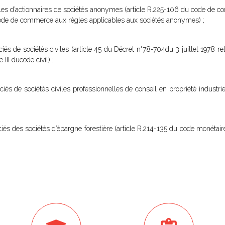
ales d’actionnaires de sociétés anonymes (article R.225-106 du code de c
du code de commerce aux règles applicables aux sociétés anonymes) ;
és de sociétés civiles (article 45 du Décret n°78-704du 3 juillet 1978 relat
 III ducode civil) ;
iés de sociétés civiles professionnelles de conseil en propriété industrie
iés des sociétés d’épargne forestière (article R.214-135 du code monétaire