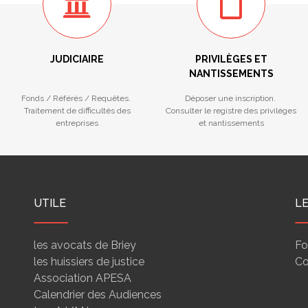
JUDICIAIRE
PRIVILÈGES ET
NANTISSEMENTS
Fonds / Référés / Requêtes.
Déposer une inscription.
Traitement de difficultés des
Consulter le registre des privilèges
entreprises
et nantissements
UTILE
L
les avocats de Briey
Fo
les huissiers de justice
Co
Association APESA
Calendrier des Audiences