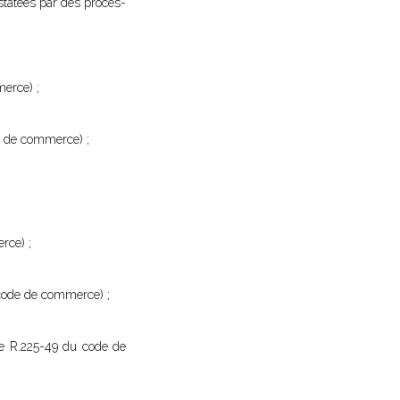
statées par des procès-
merce) ;
de de commerce) ;
rce) ;
u code de commerce) ;
cle R.225-49 du code de