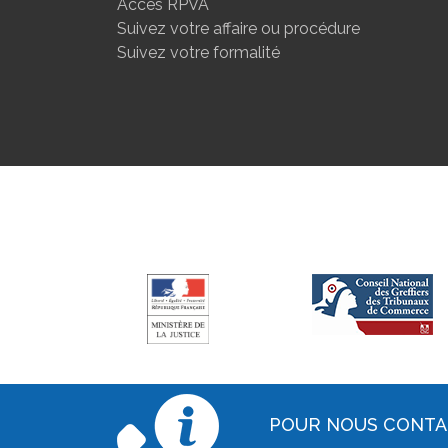
Accès RPVA
Suivez votre affaire ou procédure
Suivez votre formalité
POUR NOUS CONT