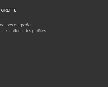
E GREFFE
nctions du greffier
nseil national des greffiers