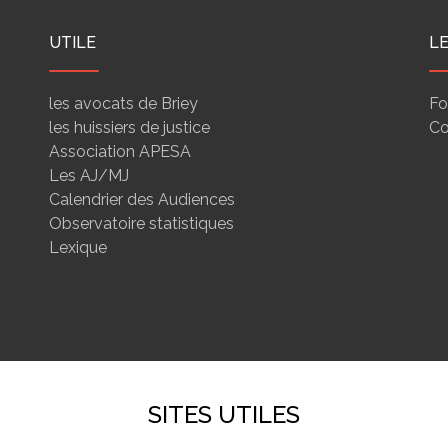
UTILE
L
les avocats de Briey
Fo
les huissiers de justice
Co
Association APESA
Les AJ/MJ
Calendrier des Audiences
Observatoire statistiques
Lexique
SITES UTILES