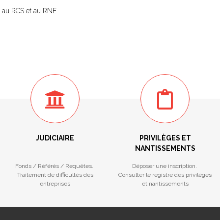
té au RCS et au RNE
JUDICIAIRE
PRIVILÈGES ET
NANTISSEMENTS
Fonds / Référés / Requêtes.
Déposer une inscription.
Traitement de difficultés des
Consulter le registre des privilèges
entreprises
et nantissements